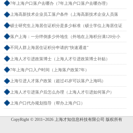
7年上海户口落户去哪办（7年上海户口落户去哪办理）
上海高新技术企业员工落户条件（上海高新技术企业人员落
户）
硕士研究生上海居住证积分是多少标准（硕士学位上海居住证
积分）
落户上海：一分绊倒多少外地生（外地在上海积分满120分小
孩可以考上海大学吗）
不同人群上海居住证积分申请的“快速通道”
上海人才引进政策博士（上海人才引进政策博士补贴）
7年上海户口入户时间（上海落户政策7年）
上海引进人才落户政策（超过45岁可以落户上海吗）
上海人才引进落户后怎么办理（上海人才引进如何落户）
上海户口代办规划指导（帮办上海户口）
CopyRight © 2011~2026 上海才知信息科技有限公司 版权所有