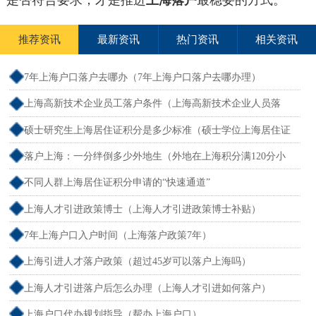
是否符合要求，才是推进
上海落户
最稳妥的方式。
推荐资讯
最新资讯
热门资讯
相关资讯
7年上海户口落户去哪办（7年上海户口落户去哪办理）
上海高新技术企业员工落户条件（上海高新技术企业人员落
户）
硕士研究生上海居住证积分是多少标准（硕士学位上海居住证
积分）
落户上海：一分绊倒多少外地生（外地在上海积分满120分小
孩可以考上海大学吗）
不同人群上海居住证积分申请的“快速通道”
上海人才引进政策博士（上海人才引进政策博士补贴）
7年上海户口入户时间（上海落户政策7年）
上海引进人才落户政策（超过45岁可以落户上海吗）
上海人才引进落户后怎么办理（上海人才引进如何落户）
上海户口代办规划指导（帮办上海户口）