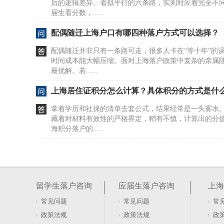
后的逻辑差异。看似平行的六条路，实则对应着完全不
届生看分数，......
配偶随迁上海户口有哪四种落户方式可以选择？
配偶随迁并非只有一条路可走，很多人卡在“等十年”的
时间成本能大幅压缩。面对上海落户政策中复杂的亲属
最优解。若......
上海居住证积分怎么计算？具体积分的方式是什
拿着学历和社保的清单去套公式，结果经常是一头雾水
藏着对材料有效性的严格界定，稍有不慎，计算出的分
海积分落户的......
居住证积分在上海如何办理及去哪办？
很多人盯着社保和劳动合同，以为这是办证的硬门槛。20
行，直接砍掉了这两项要求。看似门槛降低，实则暗藏
留学生落户咨询
应届生落户咨询
上海
本与租赁......
常见问题
常见问题
常
软考证书能否用于上海居住证积分落户办理
政策法规
政策法规
政