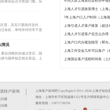
不同人群上海居住证积分申请的
同的身份起点与资源门槛。应
上海人才引进政策博士（上海
7年上海户口入户时间（上海落
误区里。其实只要路径选对，
上海引进人才落户政策（超过4
随迁条款，单纯等待经常不是
上海人才引进落户后怎么办理
上海户口代办规划指导（帮办
么情况
上海工作交金几年可以落户（
。看似清晰的加减法背后，隐
值便与最终核定相去甚远。上
上海国企落户流程时间表（上
26年的政策调整却反其道而
玄机。真正的变化在于时间成
上海落户咨询吧
CopyRight © 2011~2026 上
居转户咨询
地址：上海市长宁区凯旋路1522号东方明珠凯旋中心1
见问题
服务热线：13671738356
策法规