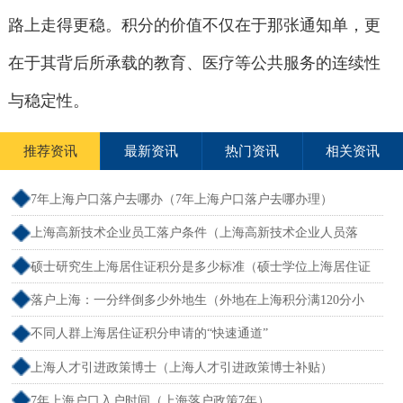
路上走得更稳。积分的价值不仅在于那张通知单，更
在于其背后所承载的教育、医疗等公共服务的连续性
与稳定性。
推荐资讯
最新资讯
热门资讯
相关资讯
7年上海户口落户去哪办（7年上海户口落户去哪办理）
上海高新技术企业员工落户条件（上海高新技术企业人员落
户）
硕士研究生上海居住证积分是多少标准（硕士学位上海居住证
积分）
落户上海：一分绊倒多少外地生（外地在上海积分满120分小
孩可以考上海大学吗）
不同人群上海居住证积分申请的“快速通道”
上海人才引进政策博士（上海人才引进政策博士补贴）
7年上海户口入户时间（上海落户政策7年）