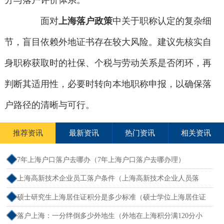
分与落户评价体系。
面对
上海落户政策
中关于职称认定的复杂细
节，盲目依赖外地证书存在较大风险。建议先核实自
身职称获取时的社保、个税与劳动关系是否闭环，再
判断其适用性，必要时转向本地职称申报，以确保落
户路径的清晰与可行。
推荐资讯
最新资讯
热门资讯
相关资讯
7年上海户口落户去哪办（7年上海户口落户去哪办理）
上海高新技术企业员工落户条件（上海高新技术企业人员落
户）
硕士研究生上海居住证积分是多少标准（硕士学位上海居住证
积分）
落户上海：一分绊倒多少外地生（外地在上海积分满120分小