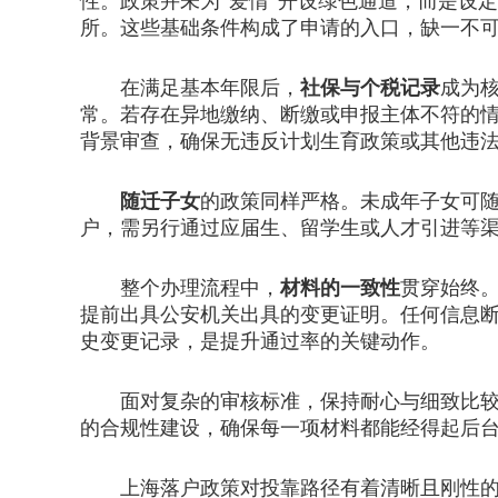
性。政策并未为“爱情”开设绿色通道，而是设
所。这些基础条件构成了申请的入口，缺一不
在满足基本年限后，
社保与个税记录
成为
常。若存在异地缴纳、断缴或申报主体不符的
背景审查，确保无违反计划生育政策或其他违
随迁子女
的政策同样严格。未成年子女可
户，需另行通过应届生、留学生或人才引进等
整个办理流程中，
材料的一致性
贯穿始终
提前出具公安机关出具的变更证明。任何信息
史变更记录，是提升通过率的关键动作。
面对复杂的审核标准，保持耐心与细致比较重
的合规性建设，确保每一项材料都能经得起后
上海落户政策对投靠路径有着清晰且刚性的界