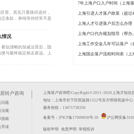
7年上海户口入户时间（上海落
误区里。其实只要路径选对，
上海引进人才落户政策（超过4
随迁条款，单纯等待经常不是
上海人才引进落户后怎么办理
上海户口代办规划指导（帮办
么情况
上海工作交金几年可以落户（
。看似清晰的加减法背后，隐
值便与最终核定相去甚远。上
上海国企落户流程时间表（上
26年的政策调整却反其道而
玄机。真正的变化在于时间成
上海落户咨询吧
CopyRight © 2011~2026 上
居转户咨询
地址：上海市长宁区凯旋路1522号东方明珠凯旋中心1
见问题
服务热线：13671738356
策法规
？这种想法太天真。上海积分
备案号：
沪ICP备17009858号-30
沪公网安备 3101
事指南
藏在“评聘”二字里。很多人
点导读
版权申明
免责声明
举报投诉