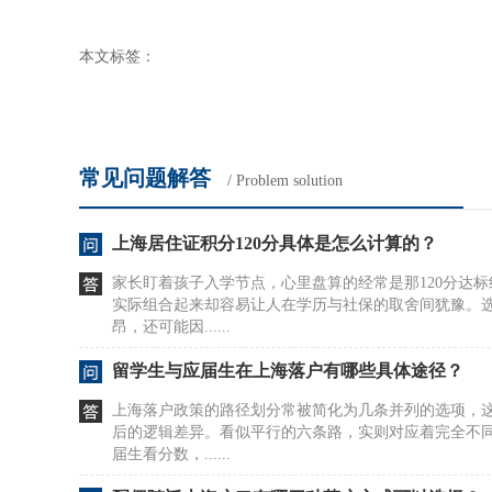
本文标签：
常见问题解答
/ Problem solution
上海居住证积分120分具体是怎么计算的？
家长盯着孩子入学节点，心里盘算的经常是那120分达
实际组合起来却容易让人在学历与社保的取舍间犹豫。
昂，还可能因......
留学生与应届生在上海落户有哪些具体途径？
上海落户政策的路径划分常被简化为几条并列的选项，
后的逻辑差异。看似平行的六条路，实则对应着完全不
届生看分数，......