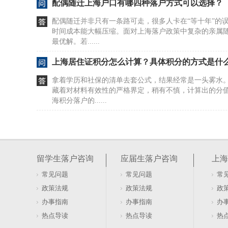
配偶随迁上海户口有哪四种落户方式可以选择？
配偶随迁并非只有一条路可走，很多人卡在“等十年”的
时间成本能大幅压缩。面对上海落户政策中复杂的亲属
最优解。若......
上海居住证积分怎么计算？具体积分的方式是什
拿着学历和社保的清单去套公式，结果经常是一头雾水
藏着对材料有效性的严格界定，稍有不慎，计算出的分
海积分落户的......
居住证积分在上海如何办理及去哪办？
很多人盯着社保和劳动合同，以为这是办证的硬门槛。20
行，直接砍掉了这两项要求。看似门槛降低，实则暗藏
留学生落户咨询
应届生落户咨询
上海
本与租赁......
常见问题
常见问题
常
软考证书能否用于上海居住证积分落户办理
政策法规
政策法规
政
盯着软考证书发呆，以为拿到手就能直接兑换上海户口
办事指南
办事指南
办
落户的账，不是这么算的。证书只是入场券，真正的门槛
热点导读
热点导读
热
卡在有了证......