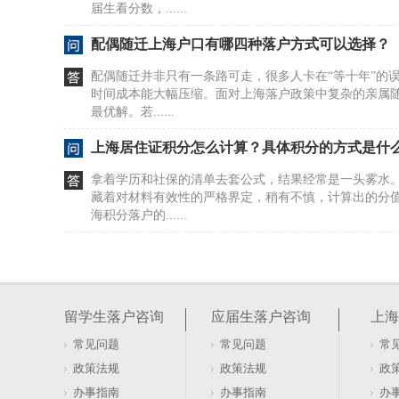
届生看分数，......
配偶随迁上海户口有哪四种落户方式可以选择？
配偶随迁并非只有一条路可走，很多人卡在“等十年”的
时间成本能大幅压缩。面对上海落户政策中复杂的亲属
最优解。若......
上海居住证积分怎么计算？具体积分的方式是什
拿着学历和社保的清单去套公式，结果经常是一头雾水
藏着对材料有效性的严格界定，稍有不慎，计算出的分
海积分落户的......
居住证积分在上海如何办理及去哪办？
很多人盯着社保和劳动合同，以为这是办证的硬门槛。20
行，直接砍掉了这两项要求。看似门槛降低，实则暗藏
留学生落户咨询
应届生落户咨询
上海
本与租赁......
常见问题
常见问题
常
软考证书能否用于上海居住证积分落户办理
政策法规
政策法规
政
盯着软考证书发呆，以为拿到手就能直接兑换上海户口
办事指南
办事指南
办