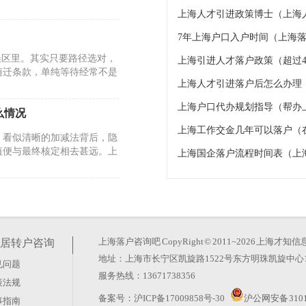
上海人才引进政策博士（上海
7年上海户口入户时间（上海落
误区里。其实只要路径选对，
上海引进人才落户政策（超过4
随迁条款，单纯等待经常不是
上海人才引进落户后怎么办理
上海户口代办规划指导（帮办
么情况
上海工作交金几年可以落户（
。看似清晰的加减法背后，隐
值便与最终核定相去甚远。上
上海国企落户流程时间表（上
26年的政策调整却反其道而
玄机。真正的变化在于时间成
上海落户咨询吧
CopyRight © 2011~2026 上
居转户咨询
地址：上海市长宁区凯旋路1522号东方明珠凯旋中心1
见问题
服务热线：13671738356
策法规
？这种想法太天真。上海积分
备案号：
沪ICP备17009858号-30
沪公网安备 3101
事指南