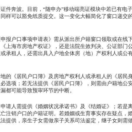
件奔波。目前，“随申办”移动端亮证模块中若已有电子
，同样可以豁免纸质提交。这一变化大幅简化了窗口递交
报户口事项申请表》需从派出所户籍窗口领取或在线下
、《上海市房地产权证》，还是法院生效判决、公证部门
人或承租人，还需出具入户地全体房（地）产权利人或公
的《居民户口簿》及房地产权利人或承租人的《居民身
是必选项；若无法提供《居民户口簿》，则需由户籍地公
错漏都可能导致预审环节的中断。
请人需提供《婚姻状况承诺书》及《结婚证》；若是离
死亡注销户口的户籍证明。若婚姻或生育事实存在疑点，
无法提供，亲生子女需做亲子关系司法鉴定，继子女则需