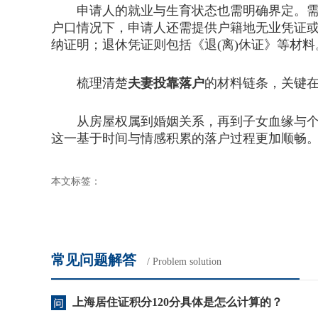
申请人的就业与生育状态也需明确界定。需提
户口情况下，申请人还需提供户籍地无业凭证
纳证明；退休凭证则包括《退(离)休证》等材
梳理清楚
夫妻投靠落户
的材料链条，关键
从房屋权属到婚姻关系，再到子女血缘与个人
这一基于时间与情感积累的落户过程更加顺畅
本文标签：
常见问题解答
/ Problem solution
上海居住证积分120分具体是怎么计算的？