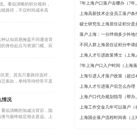
7年上海户口落户去哪办（7
标线。看似清晰的积分规则，
选错路径，不仅时间成本高
上海高新技术企业员工落户条
硕士研究生上海居住证积分是
这种认知容易掩盖不同通道背
不同人群上海居住证积分申请的
同的身份起点与资源门槛。应
上海人才引进政策博士（上海
7年上海户口入户时间（上海落
误区里。其实只要路径选对，
上海引进人才落户政策（超过4
随迁条款，单纯等待经常不是
上海人才引进落户后怎么办理
上海户口代办规划指导（帮办
么情况
上海工作交金几年可以落户（
。看似清晰的加减法背后，隐
值便与最终核定相去甚远。上
上海国企落户流程时间表（上