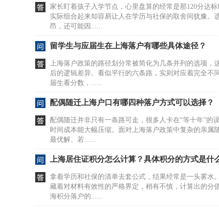
家长盯着孩子入学节点，心里盘算的经常是那120分达
实际组合起来却容易让人在学历与社保的取舍间犹豫。
昂，还可能因......
留学生与应届生在上海落户有哪些具体途径？
上海落户政策的路径划分常被简化为几条并列的选项，
后的逻辑差异。看似平行的六条路，实则对应着完全不
届生看分数，......
配偶随迁上海户口有哪四种落户方式可以选择？
配偶随迁并非只有一条路可走，很多人卡在“等十年”的
时间成本能大幅压缩。面对上海落户政策中复杂的亲属
最优解。若......
上海居住证积分怎么计算？具体积分的方式是什
拿着学历和社保的清单去套公式，结果经常是一头雾水
藏着对材料有效性的严格界定，稍有不慎，计算出的分
海积分落户的......
居住证积分在上海如何办理及去哪办？