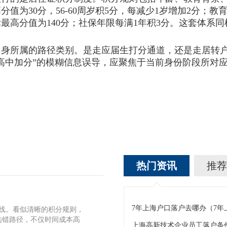
值为30分，56-60周岁积5分，每减少1岁增加2分；教
最高分值为140分；社保年限每满1年积3分。这套体系
自身所属的路径类别。是走应届生打分通道，还是走居转
高中加分”的模糊信息误导，应聚焦于当前身份阶段所对
。
热门资讯
推荐
7年上海户口落户去哪办（7
标线。看似清晰的积分规则，
选错路径，不仅时间成本高
上海高新技术企业员工落户条