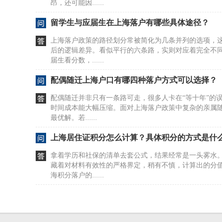
昂，还可能因......
留学生与应届生在上海落户有哪些具体途径？
上海落户政策的路径划分常被简化为几条并列的选项，
后的逻辑差异。看似平行的六条路，实则对应着完全不
届生看分数，......
配偶随迁上海户口有哪四种落户方式可以选择？
配偶随迁并非只有一条路可走，很多人卡在“等十年”的
时间成本能大幅压缩。面对上海落户政策中复杂的亲属
最优解。若......
上海居住证积分怎么计算？具体积分的方式是什
拿着学历和社保的清单去套公式，结果经常是一头雾水
藏着对材料有效性的严格界定，稍有不慎，计算出的分
海积分落户的......
居住证积分在上海如何办理及去哪办？
很多人盯着社保和劳动合同，以为这是办证的硬门槛。20