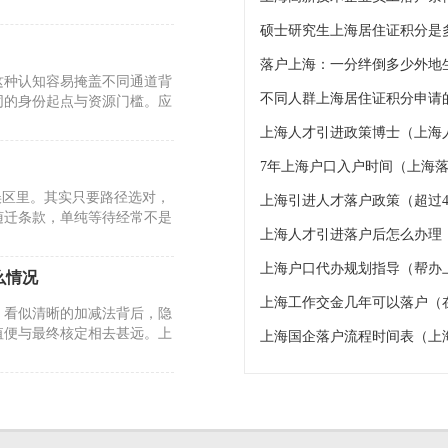
硕士研究生上海居住证积分是
这种认知容易掩盖不同通道背
不同人群上海居住证积分申请的
同的身份起点与资源门槛。应
上海人才引进政策博士（上海
7年上海户口入户时间（上海落
误区里。其实只要路径选对，
上海引进人才落户政策（超过4
随迁条款，单纯等待经常不是
上海人才引进落户后怎么办理
上海户口代办规划指导（帮办
么情况
上海工作交金几年可以落户（
。看似清晰的加减法背后，隐
值便与最终核定相去甚远。上
上海国企落户流程时间表（上
26年的政策调整却反其道而