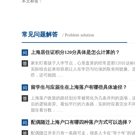
本文标签：
常见问题解答
/ Problem solution
上海居住证积分120分具体是怎么计算的？
家长盯着孩子入学节点，心里盘算的经常是那120分达
实际组合起来却容易让人在学历与社保的取舍间犹豫。
昂，还可能因......
留学生与应届生在上海落户有哪些具体途径？
上海落户政策的路径划分常被简化为几条并列的选项，
后的逻辑差异。看似平行的六条路，实则对应着完全不
届生看分数，......
配偶随迁上海户口有哪四种落户方式可以选择？
配偶随迁并非只有一条路可走，很多人卡在“等十年”的