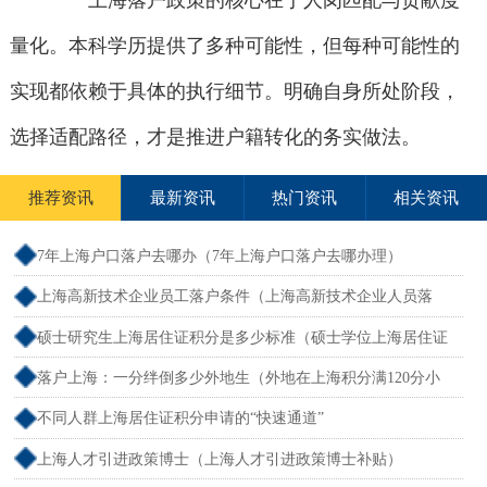
上海落户政策的核心在于人岗匹配与贡献度
量化。本科学历提供了多种可能性，但每种可能性的
实现都依赖于具体的执行细节。明确自身所处阶段，
选择适配路径，才是推进户籍转化的务实做法。
推荐资讯
最新资讯
热门资讯
相关资讯
7年上海户口落户去哪办（7年上海户口落户去哪办理）
上海高新技术企业员工落户条件（上海高新技术企业人员落
户）
硕士研究生上海居住证积分是多少标准（硕士学位上海居住证
积分）
落户上海：一分绊倒多少外地生（外地在上海积分满120分小
孩可以考上海大学吗）
不同人群上海居住证积分申请的“快速通道”
上海人才引进政策博士（上海人才引进政策博士补贴）