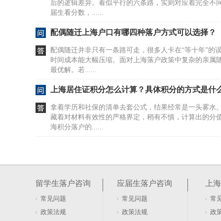
后的逻辑差异。看似平行的六条路，实则对应着完全不
届生看分数，......
配偶随迁上海户口有哪四种落户方式可以选择？
配偶随迁并非只有一条路可走，很多人卡在“等十年”的
时间成本能大幅压缩。面对上海落户政策中复杂的亲属
最优解。若......
上海居住证积分怎么计算？具体积分的方式是什
拿着学历和社保的清单去套公式，结果经常是一头雾水
藏着对材料有效性的严格界定，稍有不慎，计算出的分
海积分落户的......
居住证积分在上海如何办理及去哪办？
很多人盯着社保和劳动合同，以为这是办证的硬门槛。20
行，直接砍掉了这两项要求。看似门槛降低，实则暗藏
留学生落户咨询
应届生落户咨询
上海
本与租赁......
常见问题
常见问题
常
软考证书能否用于上海居住证积分落户办理
政策法规
政策法规
政