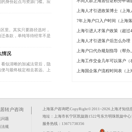
不同人群上海居住证积分申请的
同的身份起点与资源门槛。应
上海人才引进政策博士（上海
7年上海户口入户时间（上海落
误区里。其实只要路径选对，
上海引进人才落户政策（超过4
随迁条款，单纯等待经常不是
上海人才引进落户后怎么办理
上海户口代办规划指导（帮办
么情况
上海工作交金几年可以落户（
。看似清晰的加减法背后，隐
值便与最终核定相去甚远。上
上海国企落户流程时间表（上
26年的政策调整却反其道而
玄机。真正的变化在于时间成
上海落户咨询吧
CopyRight © 2011~2026 上
居转户咨询
地址：上海市长宁区凯旋路1522号东方明珠凯旋中心1
见问题
服务热线：13671738356
策法规