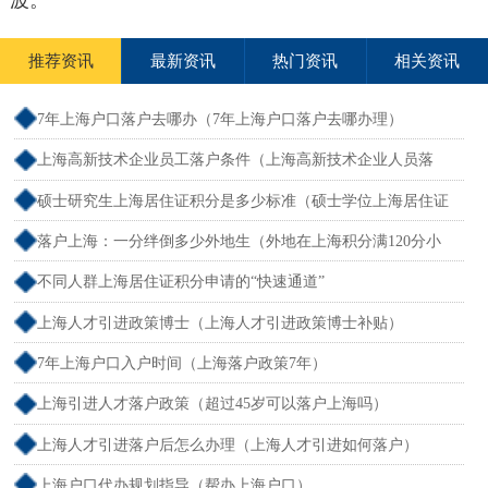
波。
推荐资讯
最新资讯
热门资讯
相关资讯
7年上海户口落户去哪办（7年上海户口落户去哪办理）
上海高新技术企业员工落户条件（上海高新技术企业人员落
户）
硕士研究生上海居住证积分是多少标准（硕士学位上海居住证
积分）
落户上海：一分绊倒多少外地生（外地在上海积分满120分小
孩可以考上海大学吗）
不同人群上海居住证积分申请的“快速通道”
上海人才引进政策博士（上海人才引进政策博士补贴）
7年上海户口入户时间（上海落户政策7年）
上海引进人才落户政策（超过45岁可以落户上海吗）
上海人才引进落户后怎么办理（上海人才引进如何落户）
上海户口代办规划指导（帮办上海户口）