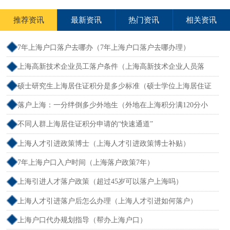
推荐资讯
最新资讯
热门资讯
相关资讯
7年上海户口落户去哪办（7年上海户口落户去哪办理）
上海高新技术企业员工落户条件（上海高新技术企业人员落
户）
硕士研究生上海居住证积分是多少标准（硕士学位上海居住证
积分）
落户上海：一分绊倒多少外地生（外地在上海积分满120分小
孩可以考上海大学吗）
不同人群上海居住证积分申请的“快速通道”
上海人才引进政策博士（上海人才引进政策博士补贴）
7年上海户口入户时间（上海落户政策7年）
上海引进人才落户政策（超过45岁可以落户上海吗）
上海人才引进落户后怎么办理（上海人才引进如何落户）
上海户口代办规划指导（帮办上海户口）