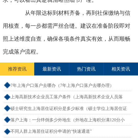
求，可以看出其逻辑清晰但细节严谨。
从年限达标到材料齐备，再到社保缴纳与信
用核查，每一步都需严丝合缝。建议在准备阶段即对
照上述维度自查，确保各项条件真实有效，从而顺畅
完成落户流程。
推荐资讯
最新资讯
热门资讯
相关资讯
7年上海户口落户去哪办（7年上海户口落户去哪办理）
上海高新技术企业员工落户条件（上海高新技术企业人员落
户）
硕士研究生上海居住证积分是多少标准（硕士学位上海居住证
积分）
落户上海：一分绊倒多少外地生（外地在上海积分满120分小
孩可以考上海大学吗）
不同人群上海居住证积分申请的“快速通道”