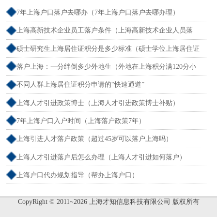
7年上海户口落户去哪办（7年上海户口落户去哪办理）
上海高新技术企业员工落户条件（上海高新技术企业人员落
户）
硕士研究生上海居住证积分是多少标准（硕士学位上海居住证
积分）
落户上海：一分绊倒多少外地生（外地在上海积分满120分小
孩可以考上海大学吗）
不同人群上海居住证积分申请的“快速通道”
上海人才引进政策博士（上海人才引进政策博士补贴）
7年上海户口入户时间（上海落户政策7年）
上海引进人才落户政策（超过45岁可以落户上海吗）
上海人才引进落户后怎么办理（上海人才引进如何落户）
上海户口代办规划指导（帮办上海户口）
CopyRight © 2011~2026 上海才知信息科技有限公司 版权所有