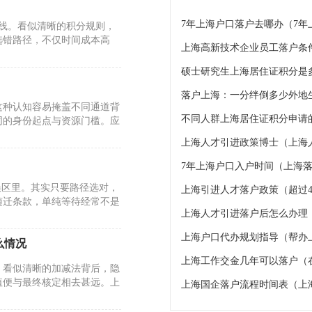
7年上海户口落户去哪办（7
标线。看似清晰的积分规则，
选错路径，不仅时间成本高
上海高新技术企业员工落户条
硕士研究生上海居住证积分是
这种认知容易掩盖不同通道背
不同人群上海居住证积分申请的
同的身份起点与资源门槛。应
上海人才引进政策博士（上海
7年上海户口入户时间（上海落
误区里。其实只要路径选对，
上海引进人才落户政策（超过4
随迁条款，单纯等待经常不是
上海人才引进落户后怎么办理
上海户口代办规划指导（帮办
么情况
上海工作交金几年可以落户（
。看似清晰的加减法背后，隐
值便与最终核定相去甚远。上
上海国企落户流程时间表（上