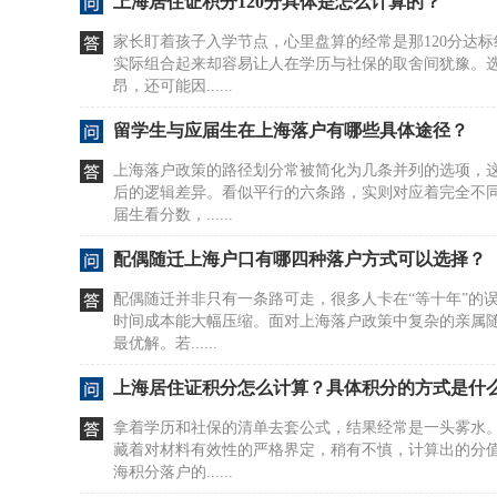
上海居住证积分120分具体是怎么计算的？
家长盯着孩子入学节点，心里盘算的经常是那120分达
实际组合起来却容易让人在学历与社保的取舍间犹豫。
昂，还可能因......
留学生与应届生在上海落户有哪些具体途径？
上海落户政策的路径划分常被简化为几条并列的选项，
后的逻辑差异。看似平行的六条路，实则对应着完全不
届生看分数，......
配偶随迁上海户口有哪四种落户方式可以选择？
配偶随迁并非只有一条路可走，很多人卡在“等十年”的
时间成本能大幅压缩。面对上海落户政策中复杂的亲属
最优解。若......
上海居住证积分怎么计算？具体积分的方式是什
拿着学历和社保的清单去套公式，结果经常是一头雾水
藏着对材料有效性的严格界定，稍有不慎，计算出的分
海积分落户的......