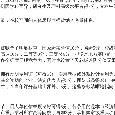
绩排名前25%的一级学生能拿8分，而排名后25%的
平则因学科而异，研究生及理科高级水平者得7分，文科中
道，在校期间的具体表现同样被纳入考量体系。
予了明显权重。国家级荣誉值10分，省级5分，校级每
高达10分，二等奖8分，三等奖6分；即便是地方赛区的
在多个维度展现竞争力，同时也设置了天花板以防分值无
有发明专利证书可得5分，实用新型或外观设计专利为3
基金资助的企业，法定代表人得5分，团队成员得2分；创
生，在当年评分基础上额外加5分。这些条款清晰地指向
。用人单位信誉度良好可得5分。若录用的是本市经济社
市重点学科所在高等院校，再加3分。承担国家级重大项