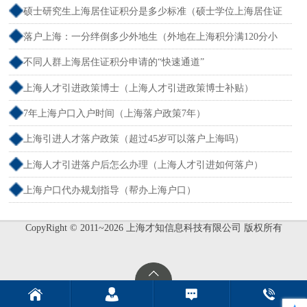
户）
硕士研究生上海居住证积分是多少标准（硕士学位上海居住证
积分）
落户上海：一分绊倒多少外地生（外地在上海积分满120分小
孩可以考上海大学吗）
不同人群上海居住证积分申请的“快速通道”
上海人才引进政策博士（上海人才引进政策博士补贴）
7年上海户口入户时间（上海落户政策7年）
上海引进人才落户政策（超过45岁可以落户上海吗）
上海人才引进落户后怎么办理（上海人才引进如何落户）
上海户口代办规划指导（帮办上海户口）
CopyRight © 2011~2026 上海才知信息科技有限公司 版权所有