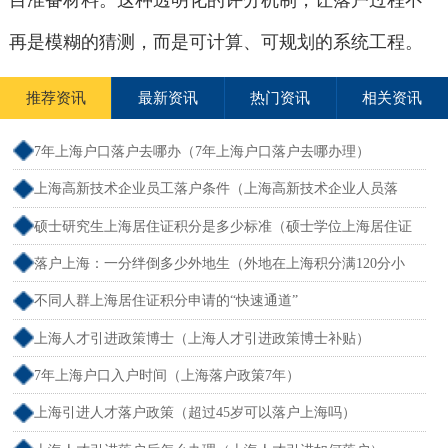
目准备材料。这种透明化的评分机制，让落户过程不
再是模糊的猜测，而是可计算、可规划的系统工程。
推荐资讯
最新资讯
热门资讯
相关资讯
7年上海户口落户去哪办（7年上海户口落户去哪办理）
上海高新技术企业员工落户条件（上海高新技术企业人员落
户）
硕士研究生上海居住证积分是多少标准（硕士学位上海居住证
积分）
落户上海：一分绊倒多少外地生（外地在上海积分满120分小
孩可以考上海大学吗）
不同人群上海居住证积分申请的“快速通道”
上海人才引进政策博士（上海人才引进政策博士补贴）
7年上海户口入户时间（上海落户政策7年）
上海引进人才落户政策（超过45岁可以落户上海吗）