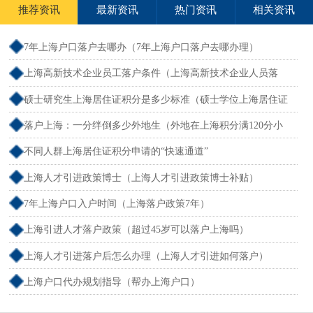
推荐资讯
最新资讯
热门资讯
相关资讯
7年上海户口落户去哪办（7年上海户口落户去哪办理）
上海高新技术企业员工落户条件（上海高新技术企业人员落
户）
硕士研究生上海居住证积分是多少标准（硕士学位上海居住证
积分）
落户上海：一分绊倒多少外地生（外地在上海积分满120分小
孩可以考上海大学吗）
不同人群上海居住证积分申请的“快速通道”
上海人才引进政策博士（上海人才引进政策博士补贴）
7年上海户口入户时间（上海落户政策7年）
上海引进人才落户政策（超过45岁可以落户上海吗）
上海人才引进落户后怎么办理（上海人才引进如何落户）
上海户口代办规划指导（帮办上海户口）