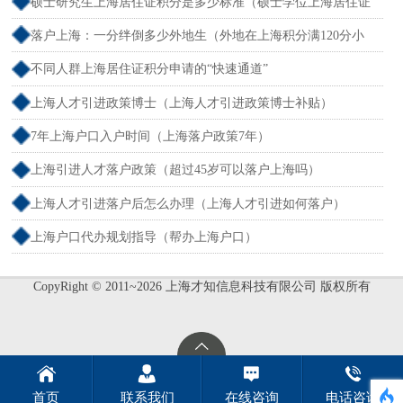
户）
硕士研究生上海居住证积分是多少标准（硕士学位上海居住证
积分）
落户上海：一分绊倒多少外地生（外地在上海积分满120分小
孩可以考上海大学吗）
不同人群上海居住证积分申请的“快速通道”
上海人才引进政策博士（上海人才引进政策博士补贴）
7年上海户口入户时间（上海落户政策7年）
上海引进人才落户政策（超过45岁可以落户上海吗）
上海人才引进落户后怎么办理（上海人才引进如何落户）
上海户口代办规划指导（帮办上海户口）
CopyRight © 2011~2026 上海才知信息科技有限公司 版权所有
首页
联系我们
在线咨询
电话咨询