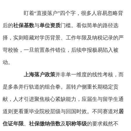
盯着“直接落户”四个字，很多人容易忽略背
后的
社保基数
与
单位资质
门槛。看似简单的路径选
择，实则暗藏对学历背景、工作年限及纳税记录的严
苛校验，一旦前置条件错位，后续申报极易陷入被
动。
上海落户政策
并非单一维度的线性考核，而
是多条并行轨道的组合拳。居转户侧重长期稳定贡
献，人才引进聚焦核心紧缺能力，应届生与留学生通
道则更看重毕业院校层级与回国时效。不同赛道对
居
住证年限
、
社保缴纳倍数
及
职称等级
的要求截然不