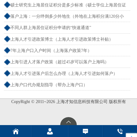
户）
硕士研究生上海居住证积分是多少标准（硕士学位上海居住证
积分）
落户上海：一分绊倒多少外地生（外地在上海积分满120分小
孩可以考上海大学吗）
不同人群上海居住证积分申请的“快速通道”
上海人才引进政策博士（上海人才引进政策博士补贴）
7年上海户口入户时间（上海落户政策7年）
上海引进人才落户政策（超过45岁可以落户上海吗）
上海人才引进落户后怎么办理（上海人才引进如何落户）
上海户口代办规划指导（帮办上海户口）
CopyRight © 2011~2026 上海才知信息科技有限公司 版权所有