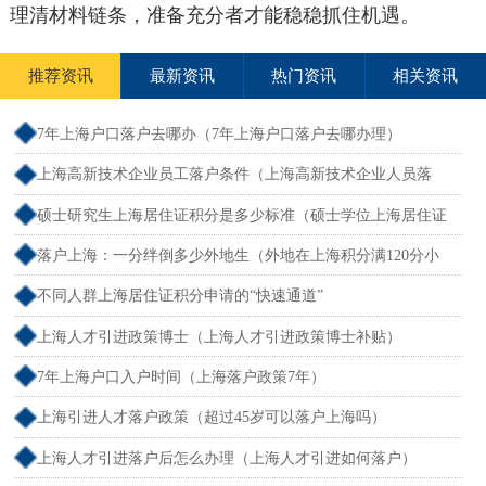
理清材料链条，准备充分者才能稳稳抓住机遇。
推荐资讯
最新资讯
热门资讯
相关资讯
7年上海户口落户去哪办（7年上海户口落户去哪办理）
上海高新技术企业员工落户条件（上海高新技术企业人员落
户）
硕士研究生上海居住证积分是多少标准（硕士学位上海居住证
积分）
落户上海：一分绊倒多少外地生（外地在上海积分满120分小
孩可以考上海大学吗）
不同人群上海居住证积分申请的“快速通道”
上海人才引进政策博士（上海人才引进政策博士补贴）
7年上海户口入户时间（上海落户政策7年）
上海引进人才落户政策（超过45岁可以落户上海吗）
上海人才引进落户后怎么办理（上海人才引进如何落户）