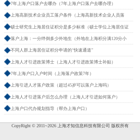
7年上海户口落户去哪办（7年上海户口落户去哪办理）
上海高新技术企业员工落户条件（上海高新技术企业人员落
户）
硕士研究生上海居住证积分是多少标准（硕士学位上海居住证
积分）
落户上海：一分绊倒多少外地生（外地在上海积分满120分小
孩可以考上海大学吗）
不同人群上海居住证积分申请的“快速通道”
上海人才引进政策博士（上海人才引进政策博士补贴）
7年上海户口入户时间（上海落户政策7年）
上海引进人才落户政策（超过45岁可以落户上海吗）
上海人才引进落户后怎么办理（上海人才引进如何落户）
上海户口代办规划指导（帮办上海户口）
CopyRight © 2011~2026 上海才知信息科技有限公司 版权所有