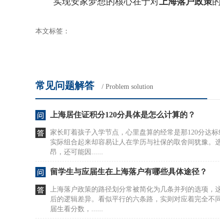
实现安家梦想的核心在于对
上海落户政策
本文标签：
常见问题解答
/ Problem solution
上海居住证积分120分具体是怎么计算的？
家长盯着孩子入学节点，心里盘算的经常是那120分达
实际组合起来却容易让人在学历与社保的取舍间犹豫。
昂，还可能因......
留学生与应届生在上海落户有哪些具体途径？
上海落户政策的路径划分常被简化为几条并列的选项，
后的逻辑差异。看似平行的六条路，实则对应着完全不
届生看分数，......