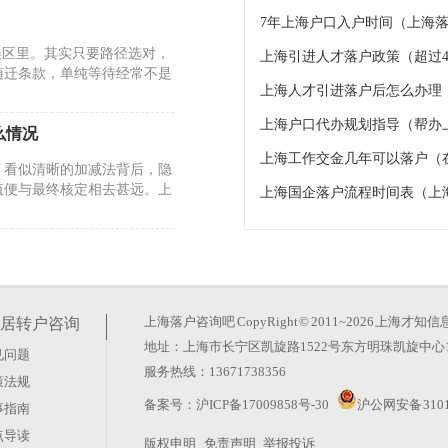
7年上海户口入户时间（上海落
误区里。其实只要路径选对，
上海引进人才落户政策（超过4
随迁条款，单纯等待经常不是
上海人才引进落户后怎么办理
上海户口代办规划指导（帮办
么情况
上海工作交金几年可以落户（
。看似清晰的加减法背后，隐
值便与最终核定相去甚远。上
上海国企落户流程时间表（上
26年的政策调整却反其道而
玄机。真正的变化在于时间成
上海落户咨询吧
CopyRight © 2011~2026 上
居转户咨询
地址：上海市长宁区凯旋路1522号东方明珠凯旋中心1
见问题
服务热线：13671738356
策法规
？这种想法太天真。上海积分
备案号：
沪ICP备17009858号-30
沪公网安备 3101
事指南
藏在“评聘”二字里。很多人
点导读
版权申明
免责声明
举报投诉