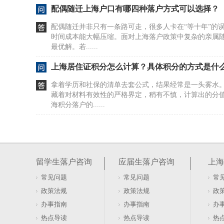
配偶随迁上海户口有哪四种落户方式可以选择？
配偶随迁并非只有一条路可走，很多人卡在“等十年”的
时间成本能大幅压缩。面对上海落户政策中复杂的亲属
最优解。若......
上海居住证积分怎么计算？具体积分的方式是什
拿着学历和社保的清单去套公式，结果经常是一头雾水
藏着对材料有效性的严格界定，稍有不慎，计算出的分
海积分落户的......
居住证积分在上海如何办理及去哪办？
很多人盯着社保和劳动合同，以为这是办证的硬门槛。20
行，直接砍掉了这两项要求。看似门槛降低，实则暗藏
留学生落户咨询
应届生落户咨询
上海
本与租赁......
常见问题
常见问题
常
软考证书能否用于上海居住证积分落户办理
政策法规
政策法规
政
盯着软考证书发呆，以为拿到手就能直接兑换上海户口
办事指南
办事指南
办
落户的账，不是这么算的。证书只是入场券，真正的门槛
热点导读
热点导读
热
卡在有了证......