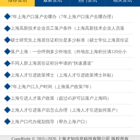
7年上海户口落户去哪办（7年上海户口落户去哪办理）
上海高新技术企业员工落户条件（上海高新技术企业人员落
户）
硕士研究生上海居住证积分是多少标准（硕士学位上海居住证
积分）
落户上海：一分绊倒多少外地生（外地在上海积分满120分小
孩可以考上海大学吗）
不同人群上海居住证积分申请的“快速通道”
上海人才引进政策博士（上海人才引进政策博士补贴）
7年上海户口入户时间（上海落户政策7年）
上海引进人才落户政策（超过45岁可以落户上海吗）
上海人才引进落户后怎么办理（上海人才引进如何落户）
上海户口代办规划指导（帮办上海户口）
CopyRight © 2011~2026 上海才知信息科技有限公司 版权所有