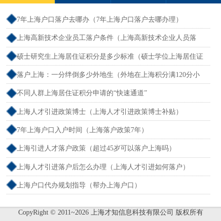
7年上海户口落户去哪办（7年上海户口落户去哪办理）
上海高新技术企业员工落户条件（上海高新技术企业人员落
户）
硕士研究生上海居住证积分是多少标准（硕士学位上海居住证
积分）
落户上海：一分绊倒多少外地生（外地在上海积分满120分小
孩可以考上海大学吗）
不同人群上海居住证积分申请的“快速通道”
上海人才引进政策博士（上海人才引进政策博士补贴）
7年上海户口入户时间（上海落户政策7年）
上海引进人才落户政策（超过45岁可以落户上海吗）
上海人才引进落户后怎么办理（上海人才引进如何落户）
上海户口代办规划指导（帮办上海户口）
CopyRight © 2011~2026 上海才知信息科技有限公司 版权所有