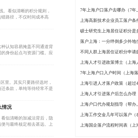
7年上海户口落户去哪办（7
标线。看似清晰的积分规则，
选错路径，不仅时间成本高
上海高新技术企业员工落户条
硕士研究生上海居住证积分是
这种认知容易掩盖不同通道背
不同人群上海居住证积分申请的
同的身份起点与资源门槛。应
上海人才引进政策博士（上海
7年上海户口入户时间（上海落
误区里。其实只要路径选对，
上海引进人才落户政策（超过4
随迁条款，单纯等待经常不是
上海人才引进落户后怎么办理
上海户口代办规划指导（帮办
么情况
上海工作交金几年可以落户（
。看似清晰的加减法背后，隐
值便与最终核定相去甚远。上
上海国企落户流程时间表（上