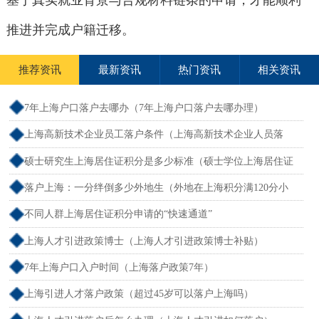
基于真实就业背景与合规材料链条的申请，才能顺利
推进并完成户籍迁移。
推荐资讯
最新资讯
热门资讯
相关资讯
7年上海户口落户去哪办（7年上海户口落户去哪办理）
上海高新技术企业员工落户条件（上海高新技术企业人员落
户）
硕士研究生上海居住证积分是多少标准（硕士学位上海居住证
积分）
落户上海：一分绊倒多少外地生（外地在上海积分满120分小
孩可以考上海大学吗）
不同人群上海居住证积分申请的“快速通道”
上海人才引进政策博士（上海人才引进政策博士补贴）
7年上海户口入户时间（上海落户政策7年）
上海引进人才落户政策（超过45岁可以落户上海吗）