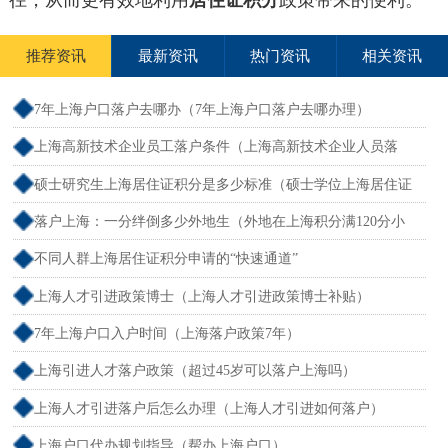
径，从而更有效地利用
居住证积分
政策带来的便利。
推荐资讯
最新资讯
热门资讯
相关资讯
7年上海户口落户去哪办（7年上海户口落户去哪办理）
上海高新技术企业员工落户条件（上海高新技术企业人员落
户）
硕士研究生上海居住证积分是多少标准（硕士学位上海居住证
积分）
落户上海：一分绊倒多少外地生（外地在上海积分满120分小
孩可以考上海大学吗）
不同人群上海居住证积分申请的“快速通道”
上海人才引进政策博士（上海人才引进政策博士补贴）
7年上海户口入户时间（上海落户政策7年）
上海引进人才落户政策（超过45岁可以落户上海吗）
上海人才引进落户后怎么办理（上海人才引进如何落户）
上海户口代办规划指导（帮办上海户口）