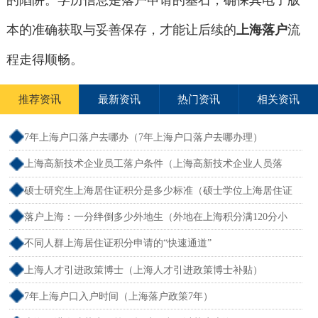
的陷阱。学历信息是落户申请的基石，确保其电子版
本的准确获取与妥善保存，才能让后续的
上海落户
流
程走得顺畅。
推荐资讯
最新资讯
热门资讯
相关资讯
7年上海户口落户去哪办（7年上海户口落户去哪办理）
上海高新技术企业员工落户条件（上海高新技术企业人员落
户）
硕士研究生上海居住证积分是多少标准（硕士学位上海居住证
积分）
落户上海：一分绊倒多少外地生（外地在上海积分满120分小
孩可以考上海大学吗）
不同人群上海居住证积分申请的“快速通道”
上海人才引进政策博士（上海人才引进政策博士补贴）
7年上海户口入户时间（上海落户政策7年）