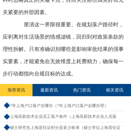
料时忽略真正的关键卡点，转而关注那些虽美好却无
关紧要的外部因素。
厘清这一界限很重要。在规划落户路径时，
应剥离对生活场景的情感滤镜，回归到对政策条款的
理性拆解。只有准确识别哪些是影响审批结果的强事
实要素，才能避免在无效维度上耗费精力，确保每一
步行动都指向合规目标的达成。
推荐资讯
最新资讯
热门资讯
相关资讯
7年上海户口落户去哪办（7年上海户口落户去哪办理）
上海高新技术企业员工落户条件（上海高新技术企业人员落
户）
硕士研究生上海居住证积分是多少标准（硕士学位上海居住证