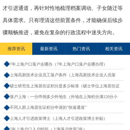
才引进通道，再针对性地梳理档案调动、子女随迁等
具体需求。只有理清这些前置条件，才能确保后续步
骤顺畅推进，避免在复杂的行政流程中迷失方向。
推荐资讯
最新资讯
热门资讯
相关资讯
7年上海户口落户去哪办（7年上海户口落户去哪办理）
上海高新技术企业员工落户条件（上海高新技术企业人员落
户）
硕士研究生上海居住证积分是多少标准（硕士学位上海居住证
积分）
落户上海：一分绊倒多少外地生（外地在上海积分满120分小
孩可以考上海大学吗）
不同人群上海居住证积分申请的“快速通道”
上海人才引进政策博士（上海人才引进政策博士补贴）
7年上海户口入户时间（上海落户政策7年）