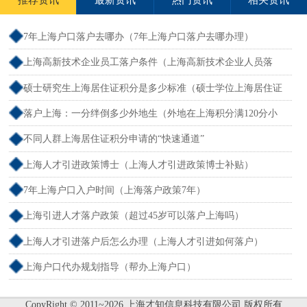
7年上海户口落户去哪办（7年上海户口落户去哪办理）
上海高新技术企业员工落户条件（上海高新技术企业人员落
户）
硕士研究生上海居住证积分是多少标准（硕士学位上海居住证
积分）
落户上海：一分绊倒多少外地生（外地在上海积分满120分小
孩可以考上海大学吗）
不同人群上海居住证积分申请的“快速通道”
上海人才引进政策博士（上海人才引进政策博士补贴）
7年上海户口入户时间（上海落户政策7年）
上海引进人才落户政策（超过45岁可以落户上海吗）
上海人才引进落户后怎么办理（上海人才引进如何落户）
上海户口代办规划指导（帮办上海户口）
CopyRight © 2011~2026 上海才知信息科技有限公司 版权所有