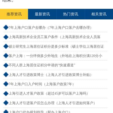
结果。
推荐资讯
最新资讯
热门资讯
相关资讯
7年上海户口落户去哪办（7年上海户口落户去哪办理）
上海高新技术企业员工落户条件（上海高新技术企业人员落
户）
硕士研究生上海居住证积分是多少标准（硕士学位上海居住证
积分）
落户上海：一分绊倒多少外地生（外地在上海积分满120分小
孩可以考上海大学吗）
不同人群上海居住证积分申请的“快速通道”
上海人才引进政策博士（上海人才引进政策博士补贴）
7年上海户口入户时间（上海落户政策7年）
上海引进人才落户政策（超过45岁可以落户上海吗）
上海人才引进落户后怎么办理（上海人才引进如何落户）
上海户口代办规划指导（帮办上海户口）