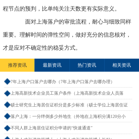
程节点的预判，比单纯关注天数更有实际意义。
面对上海落户的审批流程，耐心与细致同样
重要。理解时间的弹性空间，做好充分的信息核对，
才是应对不确定性的稳妥方式。
推荐资讯
最新资讯
热门资讯
相关资讯
7年上海户口落户去哪办（7年上海户口落户去哪办理）
上海高新技术企业员工落户条件（上海高新技术企业人员落
户）
硕士研究生上海居住证积分是多少标准（硕士学位上海居住证
积分）
落户上海：一分绊倒多少外地生（外地在上海积分满120分小
孩可以考上海大学吗）
不同人群上海居住证积分申请的“快速通道”