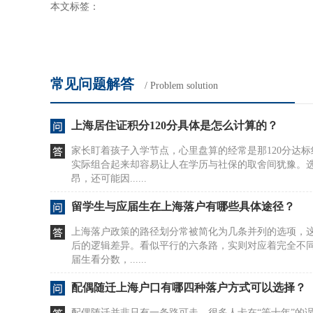
本文标签：
常见问题解答
/ Problem solution
上海居住证积分120分具体是怎么计算的？
家长盯着孩子入学节点，心里盘算的经常是那120分达
实际组合起来却容易让人在学历与社保的取舍间犹豫。
昂，还可能因......
留学生与应届生在上海落户有哪些具体途径？
上海落户政策的路径划分常被简化为几条并列的选项，
后的逻辑差异。看似平行的六条路，实则对应着完全不
届生看分数，......
配偶随迁上海户口有哪四种落户方式可以选择？
配偶随迁并非只有一条路可走，很多人卡在“等十年”的