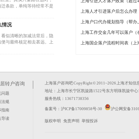
上海引进人才落户政策（超过4
随迁条款，单纯等待经常不是
上海人才引进落户后怎么办理
上海户口代办规划指导（帮办
么情况
上海工作交金几年可以落户（
。看似清晰的加减法背后，隐
值便与最终核定相去甚远。上
上海国企落户流程时间表（上
26年的政策调整却反其道而
玄机。真正的变化在于时间成
上海落户咨询吧
CopyRight © 2011~2026 上
居转户咨询
地址：上海市长宁区凯旋路1522号东方明珠凯旋中心1
见问题
服务热线：13671738356
策法规
？这种想法太天真。上海积分
备案号：
沪ICP备17009858号-30
沪公网安备 3101
事指南
藏在“评聘”二字里。很多人
点导读
版权申明
免责声明
举报投诉