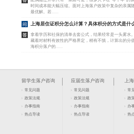
时间成本能大幅压缩。面对上海落户政策中复杂的亲属
最优解。若......
上海居住证积分怎么计算？具体积分的方式是什
拿着学历和社保的清单去套公式，结果经常是一头雾水
藏着对材料有效性的严格界定，稍有不慎，计算出的分
海积分落户的......
居住证积分在上海如何办理及去哪办？
很多人盯着社保和劳动合同，以为这是办证的硬门槛。20
行，直接砍掉了这两项要求。看似门槛降低，实则暗藏
留学生落户咨询
应届生落户咨询
上海
本与租赁......
常见问题
常见问题
常
软考证书能否用于上海居住证积分落户办理
政策法规
政策法规
政
盯着软考证书发呆，以为拿到手就能直接兑换上海户口
办事指南
办事指南
办
落户的账，不是这么算的。证书只是入场券，真正的门槛
热点导读
热点导读
热
卡在有了证......