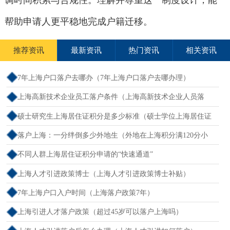
调时间积累与合规性。理解并尊重这一制度设计，能
帮助申请人更平稳地完成户籍迁移。
推荐资讯
最新资讯
热门资讯
相关资讯
7年上海户口落户去哪办（7年上海户口落户去哪办理）
上海高新技术企业员工落户条件（上海高新技术企业人员落
户）
硕士研究生上海居住证积分是多少标准（硕士学位上海居住证
积分）
落户上海：一分绊倒多少外地生（外地在上海积分满120分小
孩可以考上海大学吗）
不同人群上海居住证积分申请的“快速通道”
上海人才引进政策博士（上海人才引进政策博士补贴）
7年上海户口入户时间（上海落户政策7年）
上海引进人才落户政策（超过45岁可以落户上海吗）