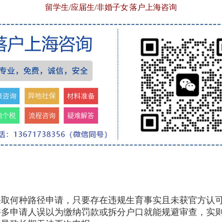
留学生/应届生/非婚子女 落户上海咨询
采取何种路径申请，只要存在违规生育事实且未获官方认
许多申请人误以为缴纳罚款或拆分户口就能规避审查，实