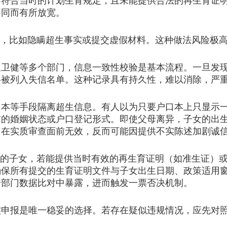
不符合当时的计划生育规定，且未能提供合法的再生育证
不同而有所放宽。
，比如隐瞒超生事实或提交虚假材料。这种做法风险极
健等多个部门，信息一致性校验是基本流程。一旦发现
将被列入失信名单。这种记录具有持久性，难以消除，严
等手段隔离超生信息。有人以为只要户口本上只显示一
前的婚姻状态或户口登记形式。即使父母离异，子女的出
，在实质审查面前无效，反而可能因提供不实陈述加剧诚
的子女，若能提供当时有效的再生育证明（如准生证）或
确保所有提交的生育证明文件与子女出生日期、政策适用
跨部门数据比对中暴露，进而触发一票否决机制。
报是唯一稳妥的选择。若存在疑似违规情况，应先对照