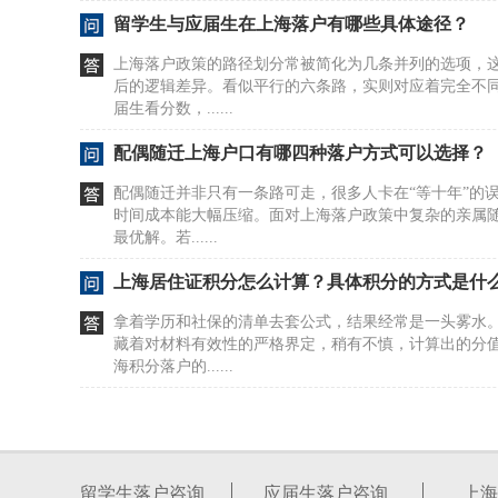
留学生与应届生在上海落户有哪些具体途径？
上海落户政策的路径划分常被简化为几条并列的选项，
后的逻辑差异。看似平行的六条路，实则对应着完全不
届生看分数，......
配偶随迁上海户口有哪四种落户方式可以选择？
配偶随迁并非只有一条路可走，很多人卡在“等十年”的
时间成本能大幅压缩。面对上海落户政策中复杂的亲属
最优解。若......
上海居住证积分怎么计算？具体积分的方式是什
拿着学历和社保的清单去套公式，结果经常是一头雾水
藏着对材料有效性的严格界定，稍有不慎，计算出的分
海积分落户的......
居住证积分在上海如何办理及去哪办？
很多人盯着社保和劳动合同，以为这是办证的硬门槛。20
行，直接砍掉了这两项要求。看似门槛降低，实则暗藏
留学生落户咨询
应届生落户咨询
上海
本与租赁......