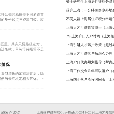
硕士研究生上海居住证积分是
这种认知容易掩盖不同通道背
不同人群上海居住证积分申请的
同的身份起点与资源门槛。应
上海人才引进政策博士（上海
7年上海户口入户时间（上海落
误区里。其实只要路径选对，
上海引进人才落户政策（超过4
随迁条款，单纯等待经常不是
上海人才引进落户后怎么办理
上海户口代办规划指导（帮办
么情况
上海工作交金几年可以落户（
。看似清晰的加减法背后，隐
值便与最终核定相去甚远。上
上海国企落户流程时间表（上
26年的政策调整却反其道而
玄机。真正的变化在于时间成
上海落户咨询吧
CopyRight © 2011~2026 上
居转户咨询