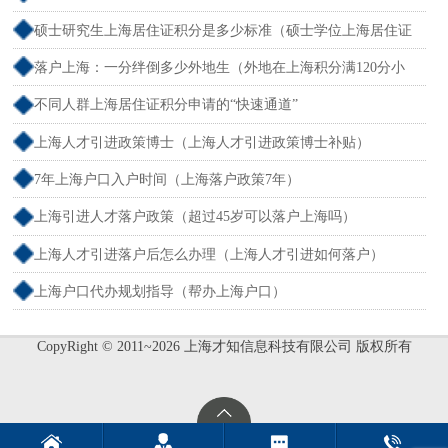
户）
硕士研究生上海居住证积分是多少标准（硕士学位上海居住证
积分）
落户上海：一分绊倒多少外地生（外地在上海积分满120分小
孩可以考上海大学吗）
不同人群上海居住证积分申请的“快速通道”
上海人才引进政策博士（上海人才引进政策博士补贴）
7年上海户口入户时间（上海落户政策7年）
上海引进人才落户政策（超过45岁可以落户上海吗）
上海人才引进落户后怎么办理（上海人才引进如何落户）
上海户口代办规划指导（帮办上海户口）
CopyRight © 2011~2026 上海才知信息科技有限公司 版权所有