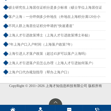
户）
硕士研究生上海居住证积分是多少标准（硕士学位上海居住证
积分）
落户上海：一分绊倒多少外地生（外地在上海积分满120分小
孩可以考上海大学吗）
不同人群上海居住证积分申请的“快速通道”
上海人才引进政策博士（上海人才引进政策博士补贴）
7年上海户口入户时间（上海落户政策7年）
上海引进人才落户政策（超过45岁可以落户上海吗）
上海人才引进落户后怎么办理（上海人才引进如何落户）
上海户口代办规划指导（帮办上海户口）
CopyRight © 2011~2026 上海才知信息科技有限公司 版权所有