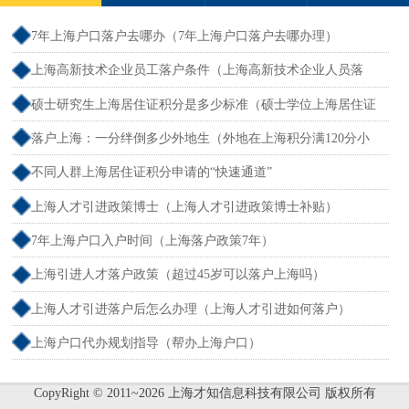
7年上海户口落户去哪办（7年上海户口落户去哪办理）
上海高新技术企业员工落户条件（上海高新技术企业人员落
户）
硕士研究生上海居住证积分是多少标准（硕士学位上海居住证
积分）
落户上海：一分绊倒多少外地生（外地在上海积分满120分小
孩可以考上海大学吗）
不同人群上海居住证积分申请的“快速通道”
上海人才引进政策博士（上海人才引进政策博士补贴）
7年上海户口入户时间（上海落户政策7年）
上海引进人才落户政策（超过45岁可以落户上海吗）
上海人才引进落户后怎么办理（上海人才引进如何落户）
上海户口代办规划指导（帮办上海户口）
CopyRight © 2011~2026 上海才知信息科技有限公司 版权所有