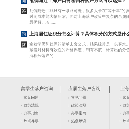
配偶随迁上海户口有哪四种落户方式可以选择？
配偶随迁并非只有一条路可走，很多人卡在“等十年”的
时间成本能大幅压缩。面对上海落户政策中复杂的亲属
最优解。若......
上海居住证积分怎么计算？具体积分的方式是什
拿着学历和社保的清单去套公式，结果经常是一头雾水
藏着对材料有效性的严格界定，稍有不慎，计算出的分
海积分落户的......
居住证积分在上海如何办理及去哪办？
很多人盯着社保和劳动合同，以为这是办证的硬门槛。20
行，直接砍掉了这两项要求。看似门槛降低，实则暗藏
留学生落户咨询
应届生落户咨询
上海
本与租赁......
常见问题
常见问题
常
软考证书能否用于上海居住证积分落户办理
政策法规
政策法规
政
盯着软考证书发呆，以为拿到手就能直接兑换上海户口
办事指南
办事指南
办
落户的账，不是这么算的。证书只是入场券，真正的门槛
热点导读
热点导读
热
卡在有了证......