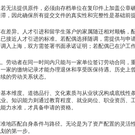
无法提供原件，必须由存档单位在复印件上加盖公章确
停滞，因此确保所有提交文件的真实性和完整性是基础前
差异。人才引进和留学生落户的家属随迁相对顺畅，配
上已接近人才引进的标准。若配偶选择随调，需提供与申
不调入上海，双方需签署书面承诺证明；若配偶已在沪工
劳动者在同一时间内只能与一家单位签订劳动合同，重
中一家的缴纳记录才能办理退休和享受医保待遇。历史上
连续的劳动关系状态。
本维度。道德品行、文化素质与从业状况构成底线性条
就业。知识能力则通过教育程度、就业岗位、职业资历、
识能力水准，才具备申请的资格。
地匹配自身条件与路径。无论是为了资产配置的灵活性
规划的第一步。