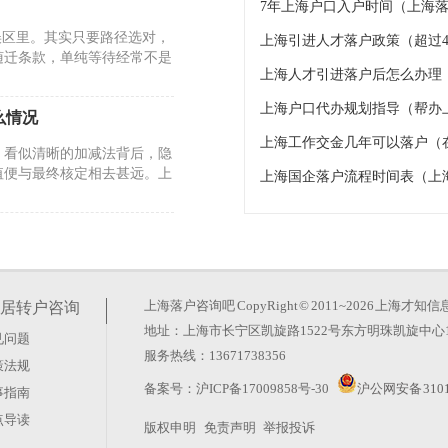
7年上海户口入户时间（上海落
误区里。其实只要路径选对，
上海引进人才落户政策（超过4
随迁条款，单纯等待经常不是
上海人才引进落户后怎么办理
上海户口代办规划指导（帮办
么情况
上海工作交金几年可以落户（
。看似清晰的加减法背后，隐
值便与最终核定相去甚远。上
上海国企落户流程时间表（上
26年的政策调整却反其道而
玄机。真正的变化在于时间成
上海落户咨询吧
CopyRight © 2011~2026 上
居转户咨询
地址：上海市长宁区凯旋路1522号东方明珠凯旋中心1
见问题
服务热线：13671738356
策法规
？这种想法太天真。上海积分
备案号：
沪ICP备17009858号-30
沪公网安备 3101
事指南
藏在“评聘”二字里。很多人
点导读
版权申明
免责声明
举报投诉