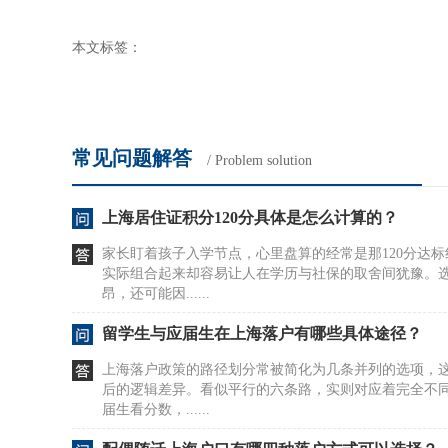
本文标签：
常见问题解答
/ Problem solution
上海居住证积分120分具体是怎么计算的？
家长盯着孩子入学节点，心里盘算的经常是那120分达
实际组合起来却容易让人在学历与社保的取舍间犹豫。
昂，还可能因......
留学生与应届生在上海落户有哪些具体途径？
上海落户政策的路径划分常被简化为几条并列的选项，
后的逻辑差异。看似平行的六条路，实则对应着完全不
届生看分数，......