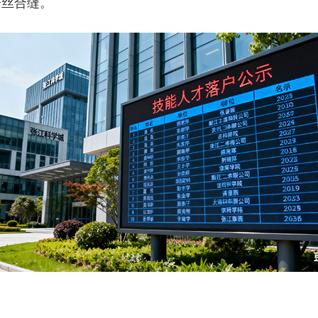
严丝合缝。