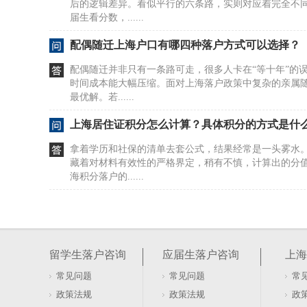
后的逻辑差异。看似平行的六条路，实则对应着完全不
届生看分数，......
配偶随迁上海户口有哪四种落户方式可以选择？
配偶随迁并非只有一条路可走，很多人卡在“等十年”的
时间成本能大幅压缩。面对上海落户政策中复杂的亲属
最优解。若......
上海居住证积分怎么计算？具体积分的方式是什
拿着学历和社保的清单去套公式，结果经常是一头雾水
藏着对材料有效性的严格界定，稍有不慎，计算出的分
海积分落户的......
居住证积分在上海如何办理及去哪办？
很多人盯着社保和劳动合同，以为这是办证的硬门槛。20
行，直接砍掉了这两项要求。看似门槛降低，实则暗藏
留学生落户咨询
应届生落户咨询
上海
本与租赁......
常见问题
常见问题
常
软考证书能否用于上海居住证积分落户办理
政策法规
政策法规
政