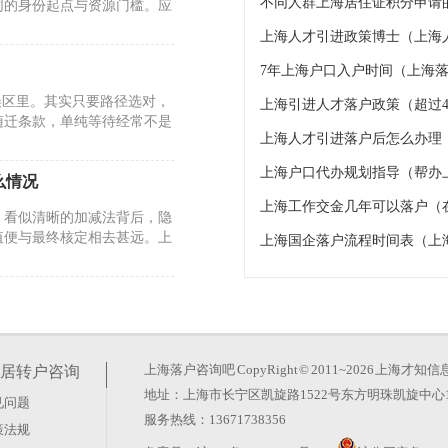
不同人群上海居住证积分申请的
同的身份起点与资源门槛。应
上海人才引进政策博士（上海
7年上海户口入户时间（上海落
误区里。其实只要路径选对，
上海引进人才落户政策（超过4
随迁条款，单纯等待经常不是
上海人才引进落户后怎么办理
上海户口代办规划指导（帮办
么情况
上海工作交金几年可以落户（
。看似清晰的加减法背后，隐
值便与最终核定相去甚远。上
上海国企落户流程时间表（上
26年的政策调整却反其道而
玄机。真正的变化在于时间成
上海落户咨询吧
CopyRight © 2011~2026 上
居转户咨询
地址：上海市长宁区凯旋路1522号东方明珠凯旋中心1
见问题
服务热线：13671738356
策法规