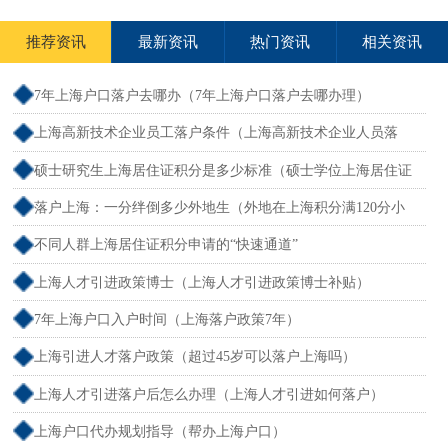
推荐资讯
最新资讯
热门资讯
相关资讯
7年上海户口落户去哪办（7年上海户口落户去哪办理）
上海高新技术企业员工落户条件（上海高新技术企业人员落
户）
硕士研究生上海居住证积分是多少标准（硕士学位上海居住证
积分）
落户上海：一分绊倒多少外地生（外地在上海积分满120分小
孩可以考上海大学吗）
不同人群上海居住证积分申请的“快速通道”
上海人才引进政策博士（上海人才引进政策博士补贴）
7年上海户口入户时间（上海落户政策7年）
上海引进人才落户政策（超过45岁可以落户上海吗）
上海人才引进落户后怎么办理（上海人才引进如何落户）
上海户口代办规划指导（帮办上海户口）