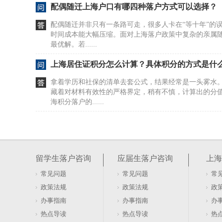
配偶随迁上海户口有哪四种落户方式可以选择？
配偶随迁并非只有一条路可走，很多人卡在“等十年”的
时间成本能大幅压缩。面对上海落户政策中复杂的亲属
最优解。若......
上海居住证积分怎么计算？具体积分的方式是什
拿着学历和社保的清单去套公式，结果经常是一头雾水
藏着对材料有效性的严格界定，稍有不慎，计算出的分
海积分落户的......
居住证积分在上海如何办理及去哪办？
很多人盯着社保和劳动合同，以为这是办证的硬门槛。20
行，直接砍掉了这两项要求。看似门槛降低，实则暗藏
留学生落户咨询
应届生落户咨询
上海
本与租赁......
常见问题
常见问题
常
软考证书能否用于上海居住证积分落户办理
政策法规
政策法规
政
盯着软考证书发呆，以为拿到手就能直接兑换上海户口
办事指南
办事指南
办
落户的账，不是这么算的。证书只是入场券，真正的门槛
热点导读
热点导读
热
卡在有了证......