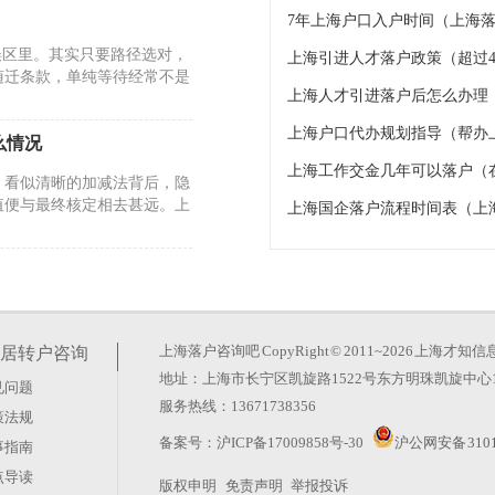
7年上海户口入户时间（上海落
误区里。其实只要路径选对，
上海引进人才落户政策（超过4
随迁条款，单纯等待经常不是
上海人才引进落户后怎么办理
上海户口代办规划指导（帮办
么情况
上海工作交金几年可以落户（
。看似清晰的加减法背后，隐
值便与最终核定相去甚远。上
上海国企落户流程时间表（上
26年的政策调整却反其道而
玄机。真正的变化在于时间成
上海落户咨询吧
CopyRight © 2011~2026 上
居转户咨询
地址：上海市长宁区凯旋路1522号东方明珠凯旋中心1
见问题
服务热线：13671738356
策法规
？这种想法太天真。上海积分
备案号：
沪ICP备17009858号-30
沪公网安备 3101
事指南
藏在“评聘”二字里。很多人
点导读
版权申明
免责声明
举报投诉