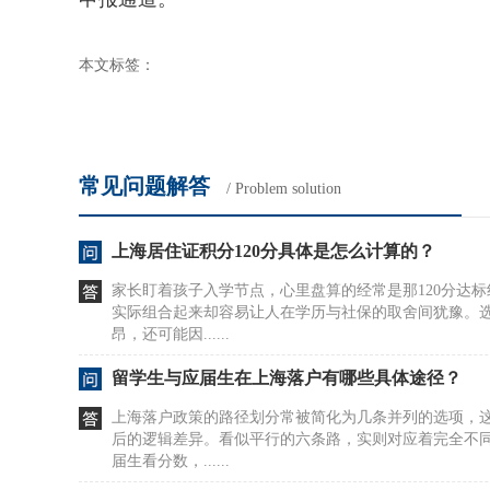
本文标签：
常见问题解答
/ Problem solution
上海居住证积分120分具体是怎么计算的？
家长盯着孩子入学节点，心里盘算的经常是那120分达
实际组合起来却容易让人在学历与社保的取舍间犹豫。
昂，还可能因......
留学生与应届生在上海落户有哪些具体途径？
上海落户政策的路径划分常被简化为几条并列的选项，
后的逻辑差异。看似平行的六条路，实则对应着完全不
届生看分数，......