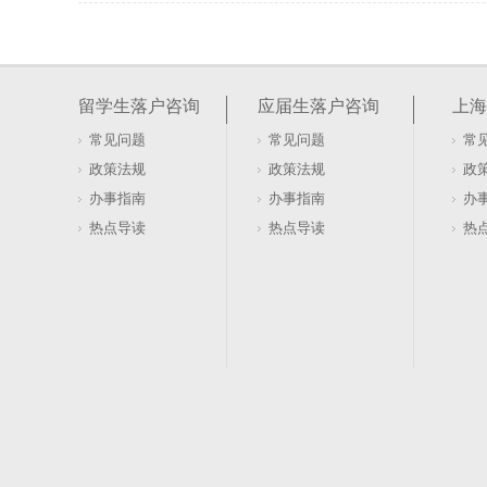
居住证积分在上海如何办理及去哪办？
很多人盯着社保和劳动合同，以为这是办证的硬门槛。20
行，直接砍掉了这两项要求。看似门槛降低，实则暗藏
留学生落户咨询
应届生落户咨询
上海
本与租赁......
常见问题
常见问题
常
软考证书能否用于上海居住证积分落户办理
政策法规
政策法规
政
盯着软考证书发呆，以为拿到手就能直接兑换上海户口
办事指南
办事指南
办
落户的账，不是这么算的。证书只是入场券，真正的门槛
热点导读
热点导读
热
卡在有了证......