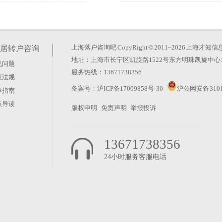
26年的政策调整却反其道而
玄机。真正的变化在于时间成
上海落户咨询吧
CopyRight © 2011~2026 上
居转户咨询
地址：上海市长宁区凯旋路1522号东方明珠凯旋中心1
见问题
服务热线：13671738356
策法规
？这种想法太天真。上海积分
备案号：
沪ICP备17009858号-30
沪公网安备 3101
事指南
藏在“评聘”二字里。很多人
点导读
版权申明
免责声明
举报投诉
13671738356
24小时服务客服电话