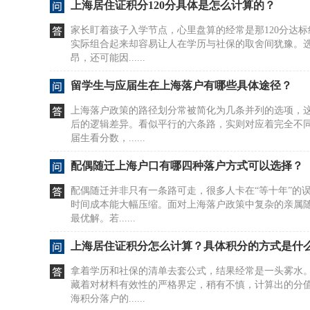
上海居住证积分120分具体是怎么计算的？
家长盯着孩子入学节点，心里盘算的经常是那120分达
实际组合起来却容易让人在学历与社保的取舍间犹豫。
昂，还可能因......
留学生与应届生在上海落户有哪些具体途径？
上海落户政策的路径划分常被简化为几条并列的选项，
后的逻辑差异。看似平行的六条路，实则对应着完全不
届生看分数，......
配偶随迁上海户口有哪四种落户方式可以选择？
配偶随迁并非只有一条路可走，很多人卡在“等十年”的
时间成本能大幅压缩。面对上海落户政策中复杂的亲属
最优解。若......
上海居住证积分怎么计算？具体积分的方式是什
拿着学历和社保的清单去套公式，结果经常是一头雾水
藏着对材料有效性的严格界定，稍有不慎，计算出的分
海积分落户的......