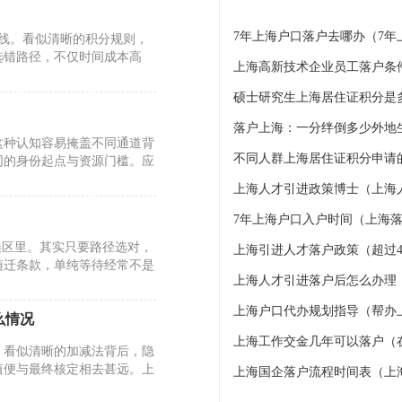
7年上海户口落户去哪办（7
标线。看似清晰的积分规则，
选错路径，不仅时间成本高
上海高新技术企业员工落户条
硕士研究生上海居住证积分是
这种认知容易掩盖不同通道背
不同人群上海居住证积分申请的
同的身份起点与资源门槛。应
上海人才引进政策博士（上海
7年上海户口入户时间（上海落
误区里。其实只要路径选对，
上海引进人才落户政策（超过4
随迁条款，单纯等待经常不是
上海人才引进落户后怎么办理
上海户口代办规划指导（帮办
么情况
上海工作交金几年可以落户（
。看似清晰的加减法背后，隐
值便与最终核定相去甚远。上
上海国企落户流程时间表（上