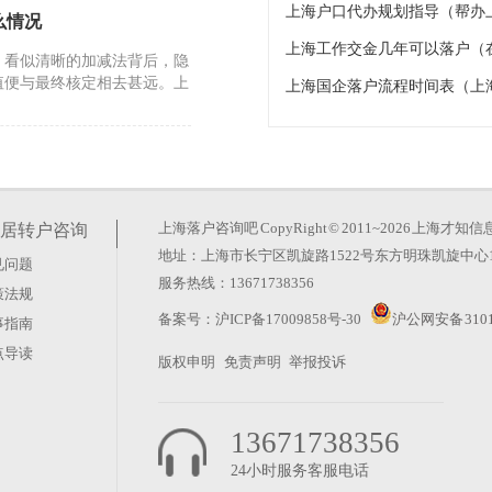
上海户口代办规划指导（帮办
么情况
上海工作交金几年可以落户（
。看似清晰的加减法背后，隐
值便与最终核定相去甚远。上
上海国企落户流程时间表（上
26年的政策调整却反其道而
玄机。真正的变化在于时间成
上海落户咨询吧
CopyRight © 2011~2026 上
居转户咨询
地址：上海市长宁区凯旋路1522号东方明珠凯旋中心1
见问题
服务热线：13671738356
策法规
？这种想法太天真。上海积分
备案号：
沪ICP备17009858号-30
沪公网安备 3101
事指南
藏在“评聘”二字里。很多人
点导读
版权申明
免责声明
举报投诉
13671738356
24小时服务客服电话