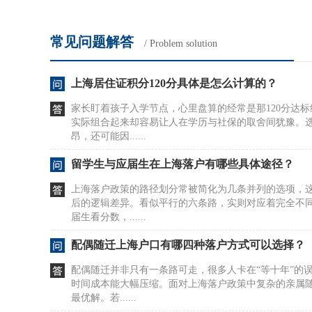
常见问题解答
/ Problem solution
上海居住证积分120分具体是怎么计算的？
家长盯着孩子入学节点，心里盘算的经常是那120分达
实际组合起来却容易让人在学历与社保的取舍间犹豫。
昂，还可能因......
留学生与应届生在上海落户有哪些具体途径？
上海落户政策的路径划分常被简化为几条并列的选项，
后的逻辑差异。看似平行的六条路，实则对应着完全不
届生看分数，......
配偶随迁上海户口有哪四种落户方式可以选择？
配偶随迁并非只有一条路可走，很多人卡在“等十年”的
时间成本能大幅压缩。面对上海落户政策中复杂的亲属
最优解。若......