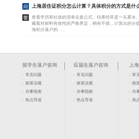
上海居住证积分怎么计算？具体积分的方式是什
拿着学历和社保的清单去套公式，结果经常是一头雾水
藏着对材料有效性的严格界定，稍有不慎，计算出的分
海积分落户的......
居住证积分在上海如何办理及去哪办？
很多人盯着社保和劳动合同，以为这是办证的硬门槛。20
行，直接砍掉了这两项要求。看似门槛降低，实则暗藏
留学生落户咨询
应届生落户咨询
上海
本与租赁......
常见问题
常见问题
常
软考证书能否用于上海居住证积分落户办理
政策法规
政策法规
政
盯着软考证书发呆，以为拿到手就能直接兑换上海户口
办事指南
办事指南
办
落户的账，不是这么算的。证书只是入场券，真正的门槛
热点导读
热点导读
热
卡在有了证......