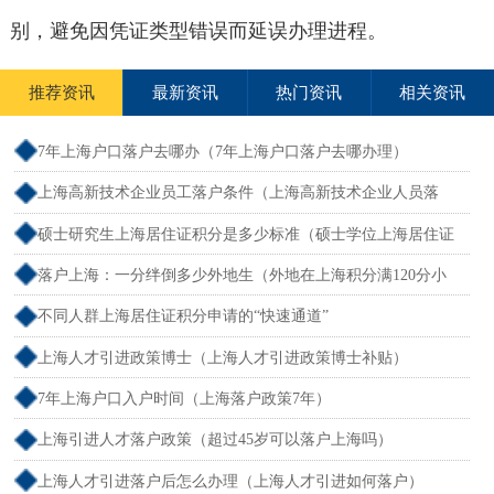
别，避免因凭证类型错误而延误办理进程。
推荐资讯
最新资讯
热门资讯
相关资讯
7年上海户口落户去哪办（7年上海户口落户去哪办理）
上海高新技术企业员工落户条件（上海高新技术企业人员落
户）
硕士研究生上海居住证积分是多少标准（硕士学位上海居住证
积分）
落户上海：一分绊倒多少外地生（外地在上海积分满120分小
孩可以考上海大学吗）
不同人群上海居住证积分申请的“快速通道”
上海人才引进政策博士（上海人才引进政策博士补贴）
7年上海户口入户时间（上海落户政策7年）
上海引进人才落户政策（超过45岁可以落户上海吗）
上海人才引进落户后怎么办理（上海人才引进如何落户）