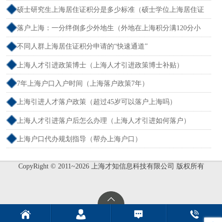
户）
硕士研究生上海居住证积分是多少标准（硕士学位上海居住证
积分）
落户上海：一分绊倒多少外地生（外地在上海积分满120分小
孩可以考上海大学吗）
不同人群上海居住证积分申请的“快速通道”
上海人才引进政策博士（上海人才引进政策博士补贴）
7年上海户口入户时间（上海落户政策7年）
上海引进人才落户政策（超过45岁可以落户上海吗）
上海人才引进落户后怎么办理（上海人才引进如何落户）
上海户口代办规划指导（帮办上海户口）
CopyRight © 2011~2026 上海才知信息科技有限公司 版权所有